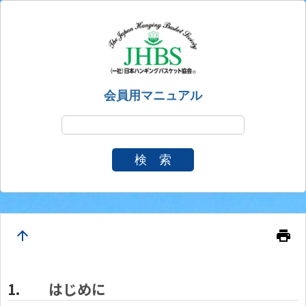
会員用マニュアル
検 索
arrow_upward
print
はじめに